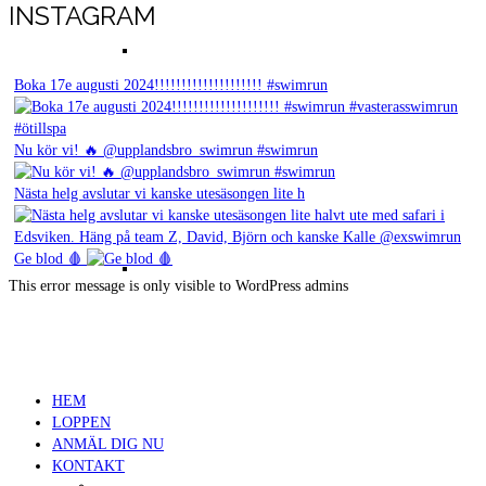
INSTAGRAM
Resultat Västerås Swimrun Björnö 2018
Boka 17e augusti 2024!!!!!!!!!!!!!!!!!!!! #swimrun
Nu kör vi! 🔥 @upplandsbro_swimrun #swimrun
Nästa helg avslutar vi kanske utesäsongen lite h
Ge blod 🩸
Resultat kokpunken action swimrun
This error message is only visible to WordPress admins
HEM
LOPPEN
ANMÄL DIG NU
KONTAKT
Resultat 2017