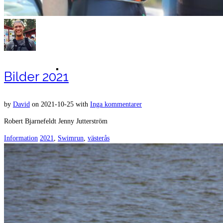
Bilder covid-19-loppet Björnö 2020
Bilder 2021
by
David
on
2021-10-25
with
Inga kommentarer
Robert Bjarnefeldt Jenny Jutterström
Information
2021
,
Swimrun
,
västerås
Resultat 2019