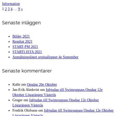
Information
1
2
3
4
…
9
»
Senaste inläggen
Bilder 2021
Resultat 2021
START-PM 2021
STARTLISTA 2021
Anmälningsläget orginalloppet 4e September
Senaste kommentarer
Kalle
om
Onsdag 26e Oktober
Jan-Erik Almkvist
om
Inbjudan till Swimrunpass Onsdag 12e
Oktober Lögarängen Västerås
Greger
om
Inbjudan till Swimrunpass Onsdag 12e Oktober
Lögarängen Västerås
Fredrik Olofsson
om
Inbjudan till Swimrunpass Onsdag 12e Oktober
Lögarängen Västerås