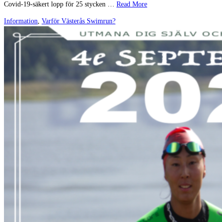
Covid-19-säkert lopp för 25 stycken …
Read More
Information
,
Varför Västerås Swimrun?
BUTIK & ANMÄLAN
Köpvillkor