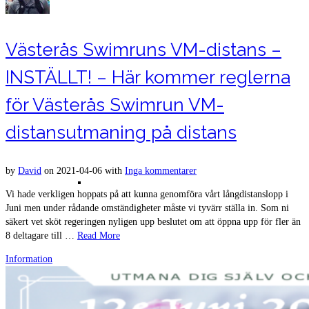
Olanderswim Gropen
Västerås Swimruns VM-distans –
INSTÄLLT! – Här kommer reglerna
för Västerås Swimrun VM-
distansutmaning på distans
by
David
on
2021-04-06
with
Inga kommentarer
Bilder Gropen
Vi hade verkligen hoppats på att kunna genomföra vårt långdistanslopp i
Juni men under rådande omständigheter måste vi tyvärr ställa in. Som ni
säkert vet sköt regeringen nyligen upp beslutet om att öppna upp för fler än
8 deltagare till …
Read More
Information