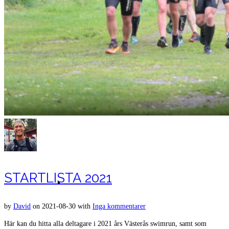
Bilder från orginalloppet
STARTLISTA 2021
Film från orginalloppet 2017 Björnön
by
David
on
2021-08-30
with
Inga kommentarer
Här kan du hitta alla deltagare i 2021 års Västerås swimrun, samt som