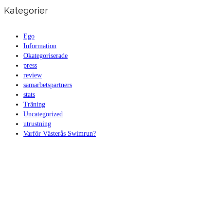
Kategorier
Ego
Information
Okategoriserade
press
review
samarbetspartners
stats
Träning
Uncategorized
utrustning
Varför Västerås Swimrun?