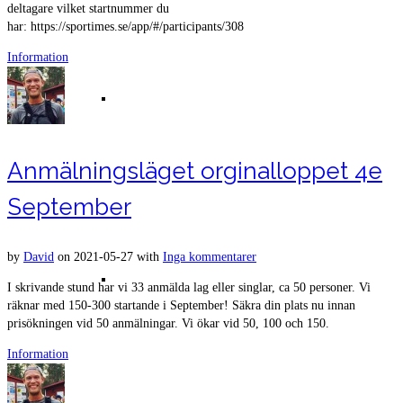
deltagare vilket startnummer du
har: https://sportimes.se/app/#/participants/308
Information
Film från Björnön av Bengt Linnerud
Anmälningsläget orginalloppet 4e
September
by
David
on
2021-05-27
with
Inga kommentarer
Resultat Västerås Swimrun 2017 –
I skrivande stund har vi 33 anmälda lag eller singlar, ca 50 personer. Vi
räknar med 150-300 startande i September! Säkra din plats nu innan
prisökningen vid 50 anmälningar. Vi ökar vid 50, 100 och 150.
Information