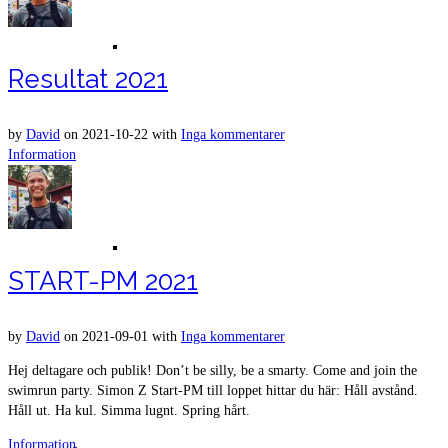
Resultat Västerås Swimrun Björnö 2018
Resultat 2021
by
David
on
2021-10-22
with
Inga kommentarer
Information
Resultat kokpunken action swimrun
START-PM 2021
by
David
on
2021-09-01
with
Inga kommentarer
Hej deltagare och publik! Don’t be silly, be a smarty. Come and join the
swimrun party. Simon Z Start-PM till loppet hittar du här: Håll avstånd.
Håll ut. Ha kul. Simma lugnt. Spring hårt.
Information
Resultat 2017