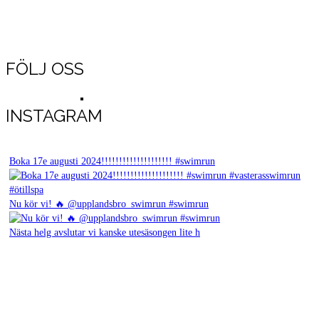
FÖLJ OSS
Bilder covid-19-loppet Björnö 2020
INSTAGRAM
Boka 17e augusti 2024!!!!!!!!!!!!!!!!!!!! #swimrun
Nu kör vi! 🔥 @upplandsbro_swimrun #swimrun
Nästa helg avslutar vi kanske utesäsongen lite h
Resultat 2019