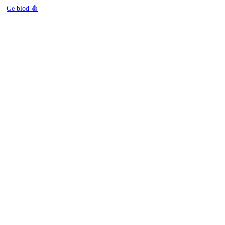
Ge blod 🩸
Resultat Västerås Swimrun Björnö 2018
Resultat kokpunken action swimrun
Resultat 2017