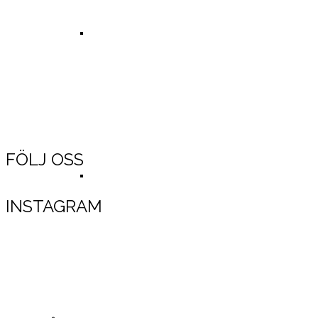
Resultat Västerås Swimrun Björnö 2018
FÖLJ OSS
Resultat kokpunken action swimrun
INSTAGRAM
Resultat 2017