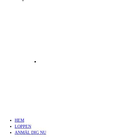
Resultat Västerås Swimrun 2017 –
HEM
Orginalloppet
LOPPEN
ANMÄL DIG NU