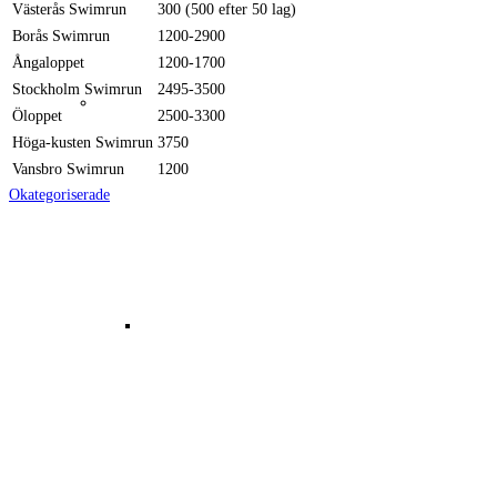
Västerås Swimrun
300 (500 efter 50 lag)
Borås Swimrun
1200-2900
Ångaloppet
1200-1700
Stockholm Swimrun
2495-3500
Resultat 2018
Öloppet
2500-3300
Höga-kusten Swimrun
3750
Vansbro Swimrun
1200
Okategoriserade
Bilder Västerås Swimrun 2018