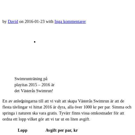
by
David
on
2016-01-23
with
Inga kommentarer
Bilder covid-19-loppet Björnö 2020
Swimrunträning på
playitas 2015 – 2016 är
det Västerås Swimrun!
En av anledningarna till att vi valt att skapa Västerås Swimrun är att de
Resultat 2019
flesta tävlingar vi hittat 2016 är dyra, alla över 1000 kr per par. Simma och
springa i naturen ska vara gratis. Tyvärr finns vissa omkostnader för att
ordna ett lopp vilket gör att vi tar ut en liten avgift.
Lopp
Avgift per par, kr