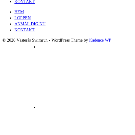
KONTAKT
HEM
LOPPEN
ANMÄL DIG NU
KONTAKT
© 2026 Västerås Swimrun - WordPress Theme by
Kadence WP
Bilder från orginalloppet
Film från orginalloppet 2017 Björnön