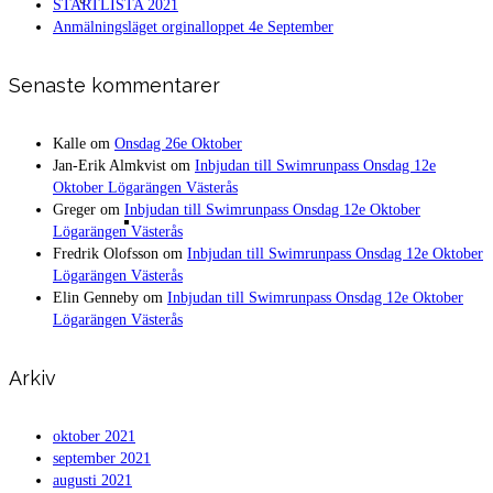
STARTLISTA 2021
Anmälningsläget orginalloppet 4e September
Senaste kommentarer
Kalle
om
Onsdag 26e Oktober
Jan-Erik Almkvist
om
Inbjudan till Swimrunpass Onsdag 12e
Oktober Lögarängen Västerås
Greger
om
Inbjudan till Swimrunpass Onsdag 12e Oktober
Resultat Västerås Swimrun 2017 –
Lögarängen Västerås
Fredrik Olofsson
om
Inbjudan till Swimrunpass Onsdag 12e Oktober
Lögarängen Västerås
Elin Genneby
om
Inbjudan till Swimrunpass Onsdag 12e Oktober
Lögarängen Västerås
Arkiv
oktober 2021
Orginalloppet
september 2021
augusti 2021