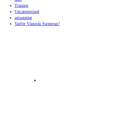
Träning
Uncategorized
utrustning
Olanderswim Gropen
Varför Västerås Swimrun?
Bilder Gropen