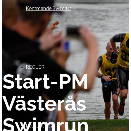
Kommande Swimrun
REGLER
Start-PM
Västerås
Swimrun
Resultat 2021