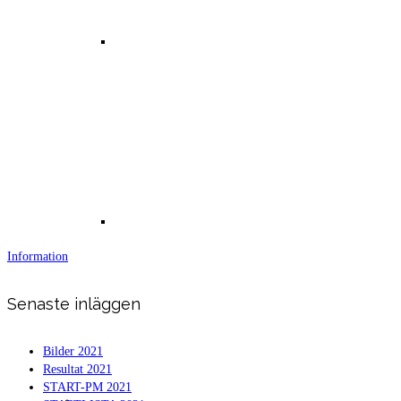
Resultat Västerås Swimrun Björnö 2018
Resultat kokpunken action swimrun
Information
Senaste inläggen
Bilder 2021
Resultat 2021
START-PM 2021
Resultat 2017