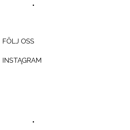
Fantastisk film från tävlingen i gropen!
FÖLJ OSS
INSTAGRAM
Resultat 2016
Sveriges tredje bästa tävling 2016!